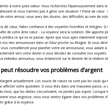
aimés à notre juste valeur. Vous recherchez l’épanouissement dans le 
issent et vous n’arrivez pas à gérer une situation ? Peine de cœur : 
 de votre amour, vous avez des doutes, des difficultés au sein de vot
cis de cœur, faites confiance à des voyantes honnêtes et intègres. Si 
uête de votre âme sœur… La voyance sera la solution. Elle apporte p
s prédira ce qui va se passer. Après que vous ayez clairement exposé
t vos vies amoureuses dans un futur proche ou éloigné. Ils vous diron
ls vous conseilleront pour planifier votre vie amoureuse, vous aidant à 
ilement vers votre destin si vous décidez de consulter nos voyants. 
ux individus amoureux, vous éclaireront sur le devenir de la relation e
eut résoudre vos problèmes d’argent
d’argent actuellement. Les soucis de cœurs ne sont pas les seuls qui tr
r affecter votre quotidien. Si vous êtes dans une mauvaise passe, si
du mois, que les dettes s’accumulent, ne perdez pas espoir. Lorsque l
 avenir vous angoisse, vous vous sentez égarer dans vos problèmes d’
ir grâce à la voyance.