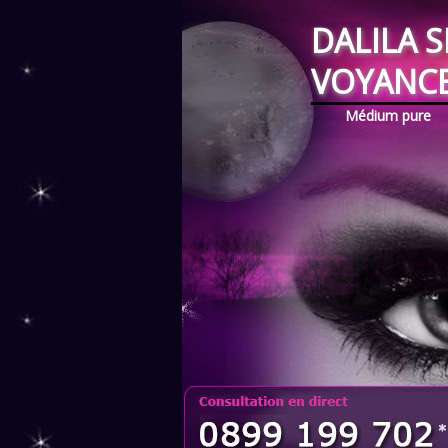
DALILA 
VOYANC
Médium pure