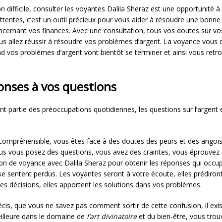
on difficile, consulter les voyantes Dalila Sheraz est une opportunité 
ttentes, c’est un outil précieux pour vous aider à résoudre une bonne
ncernant vos finances. Avec une consultation, tous vos doutes sur vos
ous allez réussir à résoudre vos problèmes d’argent. La voyance vous di
d vos problèmes d’argent vont bientôt se terminer et ainsi vous retro
onses à vos questions
t partie des préoccupations quotidiennes, les questions sur l’argent 
 compréhensible, vous êtes face à des doutes des peurs et des angoiss
ous vous posez des questions, vous avez des craintes, vous éprouvez
ion de voyance avec Dalila Sheraz pour obtenir les réponses qui occu
se sentent perdus. Les voyantes seront à votre écoute, elles prédiront 
les décisions, elles apportent les solutions dans vos problèmes.
écis, que vous ne savez pas comment sortir de cette confusion, il exi
illeure dans le domaine de
l’art divinatoire
et du bien-être, vous tro