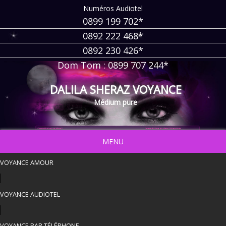
Numéros Audiotel
0899 199 702*
0892 222 468*
0892 230 426*
Dom Tom : 0899 707 244*
DALILA SHERAZ VOYANCE
Médium pure
MENU
VOYANCE AMOUR
VOYANCE AUDIOTEL
VOYANCE PAR TÉLÉPHONE